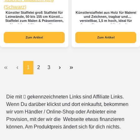
Künstler Staffelei groß Staffelei für
Künstlerstaffelei aus Holz für Malerei
Leinwände, 50 bis 155 cm Künstler
und Zeichnen, tragbar und
Staffelei zum Malen & Präsentieren,
verstellbar, 1,5 m hoch, ideal für
Aluminium höhenverstellbares
Ausstellungen und Hochzeiten
Display-Stativ mit tragbarer
Tasche/Faltbarem Keg (Schwarz)
Zum Artikel
Zum Artikel
Seite
Seite
Seite
1
2
3
Die mit
gekennzeichneten Links sind Affiliate Links.
Wenn Du darüber klickst und dort einkaufst, bekommen
wir vom Händler / Online-Shop oder Anbieter eine
Provision, mit der wir die Webseite etwas finanzieren
können. Am Produktpreis ändert sich für dich nichts.