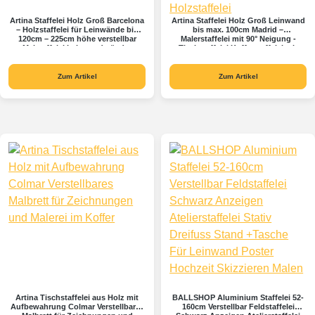
Artina Staffelei Holz Groß Barcelona
Artina Staffelei Holz Groß Leinwand
– Holzstaffelei für Leinwände bis
bis max. 100cm Madrid –
120cm – 225cm höhe verstellbar
Malerstaffelei mit 90° Neigung -
Malstaffelei Leinwandständer
Tischstaffelei Kofferstaffelei mit
klappbar Atelierstaffelei für Künstler,
integriertem Malkoffer & Holzpalette
Hochzeit, Events Buche
– Vielseitige Holzstaffelei
Zum Artikel
Zum Artikel
Artina Tischstaffelei aus Holz mit
BALLSHOP Aluminium Staffelei 52-
Aufbewahrung Colmar Verstellbares
160cm Verstellbar Feldstaffelei