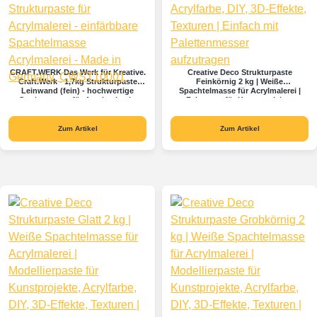
CRAFT.WERK Das Werk für Kreative.
Creative Deco Strukturpaste
Craft.Werk - 1,7kg Strukturpaste
Feinkörnig 2 kg | Weiße
Leinwand (fein) - hochwertige
Spachtelmasse für Acrylmalerei |
Strukturpaste für Acrylmalerei -
Feinpaste für Kunstprojekte,
einfärbbare Spachtelmasse
Acrylfarbe, DIY, 3D-Effekte, Texturen
Acrylmalerei - Made in Germany,
| Einfach mit Palettenmesser
CWST10001
aufzutragen
Zum Artikel
Zum Artikel