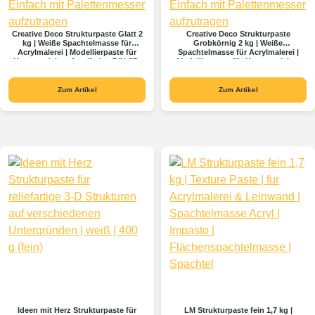
Creative Deco Strukturpaste Glatt 2
Creative Deco Strukturpaste
kg | Weiße Spachtelmasse für
Grobkörnig 2 kg | Weiße
Acrylmalerei | Modellierpaste für
Spachtelmasse für Acrylmalerei |
Kunstprojekte, Acrylfarbe, DIY, 3D-
Modellierpaste für Kunstprojekte,
Effekte, Texturen | Einfach mit
Acrylfarbe, DIY, 3D-Effekte, Texturen
Palettenmesser aufzutragen
| Einfach mit Palettenmesser
aufzutragen
Zum Artikel
Zum Artikel
Ideen mit Herz Strukturpaste für
LM Strukturpaste fein 1,7 kg |