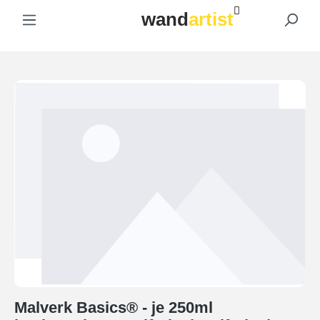
wand
artist
Zum Hauptinhalt springen
Malverk Basics® - je 250ml