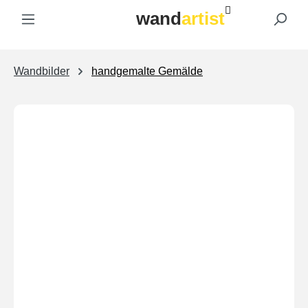
wand
artist
Zum Hauptinhalt springen
Wandbilder
handgemalte Gemälde