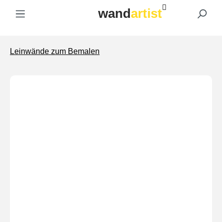
wand
artist
Zum Hauptinhalt springen
Leinwände zum Bemalen