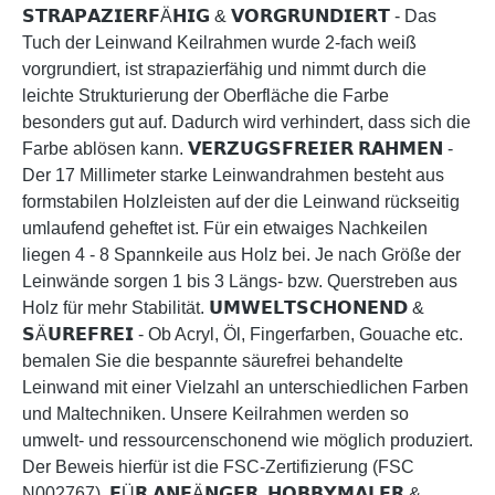
𝗦𝗧𝗥𝗔𝗣𝗔𝗭𝗜𝗘𝗥𝗙Ä𝗛𝗜𝗚 & 𝗩𝗢𝗥𝗚𝗥𝗨𝗡𝗗𝗜𝗘𝗥𝗧 - Das
Tuch der Leinwand Keilrahmen wurde 2-fach weiß
vorgrundiert, ist strapazierfähig und nimmt durch die
leichte Strukturierung der Oberfläche die Farbe
besonders gut auf. Dadurch wird verhindert, dass sich die
Farbe ablösen kann. 𝗩𝗘𝗥𝗭𝗨𝗚𝗦𝗙𝗥𝗘𝗜𝗘𝗥 𝗥𝗔𝗛𝗠𝗘𝗡 -
Der 17 Millimeter starke Leinwandrahmen besteht aus
formstabilen Holzleisten auf der die Leinwand rückseitig
umlaufend geheftet ist. Für ein etwaiges Nachkeilen
liegen 4 - 8 Spannkeile aus Holz bei. Je nach Größe der
Leinwände sorgen 1 bis 3 Längs- bzw. Querstreben aus
Holz für mehr Stabilität. 𝗨𝗠𝗪𝗘𝗟𝗧𝗦𝗖𝗛𝗢𝗡𝗘𝗡𝗗 &
𝗦Ä𝗨𝗥𝗘𝗙𝗥𝗘𝗜 - Ob Acryl, Öl, Fingerfarben, Gouache etc.
bemalen Sie die bespannte säurefrei behandelte
Leinwand mit einer Vielzahl an unterschiedlichen Farben
und Maltechniken. Unsere Keilrahmen werden so
umwelt- und ressourcenschonend wie möglich produziert.
Der Beweis hierfür ist die FSC-Zertifizierung (FSC
N002767). 𝗙Ü𝗥 𝗔𝗡𝗙Ä𝗡𝗚𝗘𝗥, 𝗛𝗢𝗕𝗕𝗬𝗠𝗔𝗟𝗘𝗥 &