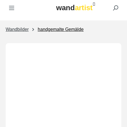
wand
artist
Zum Hauptinhalt springen
Wandbilder
handgemalte Gemälde